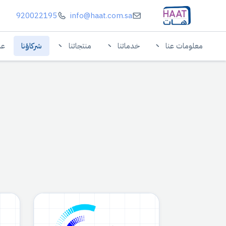
920022195
info@haat.com.sa
معلومات عنا
خدماتنا
منتجاتنا
شركاؤنا
عم