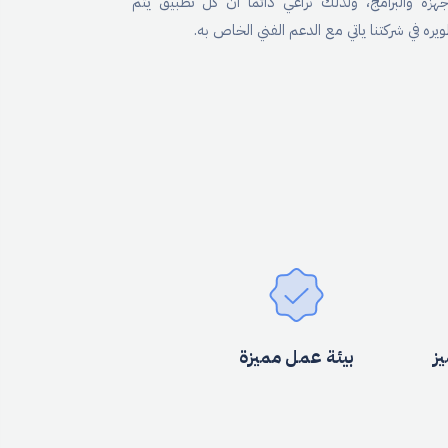
اجهزة والبرامج، ولذلك نراعي دائما ان كل تطبيق يتم
يره في شركتنا ياتي مع الدعم الفني الخاص به.
يز
بيئة عمل مميزة