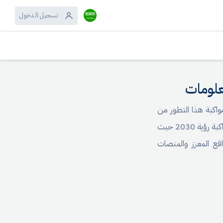
تسجيل الدخول
علومات
واكبة هذا التطور من
خلال الثقة الغالية التي حصلنا عليها من عملائنا وشركائنا داخل المملكة وخارج المملكة وهي الدافع لنا لمواكبة هذا التطور ومواكبة رؤية 2030 حيث
اقع المعزز والمنصات