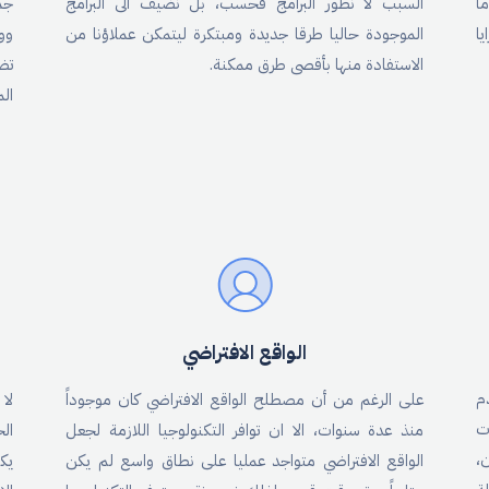
ً
السبب لا نطور البرامج فحسب، بل نضيف الى البرامج
جم
ا
الموجودة حاليا طرقا جديدة ومبتكرة ليتمكن عملاؤنا من
وو
الاستفادة منها بأقصى طرق ممكنة.
تض
ال
الواقع الافتراضي
م
على الرغم من أن مصطلح الواقع الافتراضي كان موجوداً
لا
ت
منذ عدة سنوات، الا ان توافر التكنولوجيا اللازمة لجعل
ال
،
الواقع الافتراضي متواجد عمليا على نطاق واسع لم يكن
يك